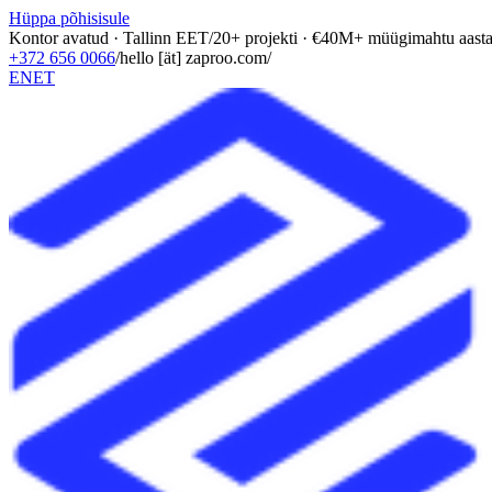
Hüppa põhisisule
Kontor avatud · Tallinn EET
/
20+ projekti · €40M+ müügimahtu aasta
+372 656 0066
/
hello [ät] zaproo.com
/
EN
ET