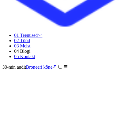
01
Teenused
02
Tööd
03
Meist
04
Blogi
05
Kontakt
30-min audit
Broneeri kõne