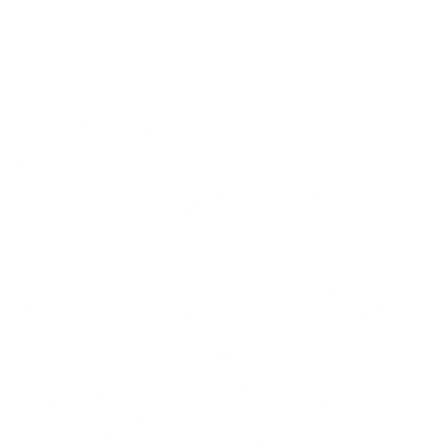
skripti rolli.
Telli kõne
või lihtsalt helista
+372 656 0066