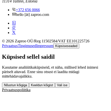
11314 Tallinn, Estonia
+372 656 0066
hello [ät] zaproo.com
© 2026 Zaproo OÜ
/
Reg 11502584
/
VAT EE101225726
Privaatsus
Tingimused
Impressum
Küpsiseseaded
Küpsised sellel saidil
Kasutame analüütikaküpsiseid, et näha, millised lehed inimesi
päriselt aitavad. Enne sinu otsust ei laadita midagi
mittehädavajalikku.
Nõustun kõigiga
Keeldun kõigist
Vali ise
Privaatsuspoliitika