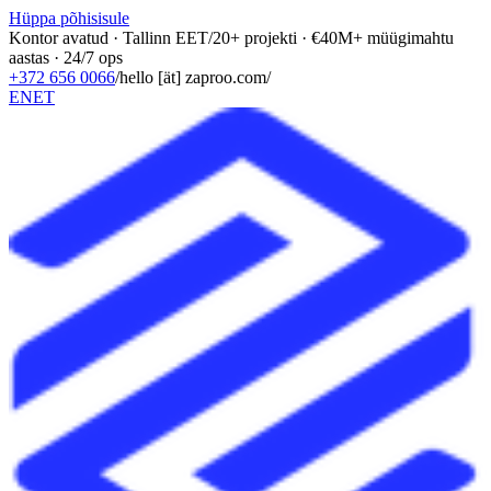
Hüppa põhisisule
Kontor avatud · Tallinn EET
/
20+ projekti · €40M+ müügimahtu
aastas · 24/7 ops
+372 656 0066
/
hello [ät] zaproo.com
/
EN
ET