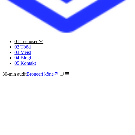
01
Teenused
02
Tööd
03
Meist
04
Blogi
05
Kontakt
30-min audit
Broneeri kõne