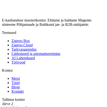
E-kaubanduse insenerikontor. Ehitame ja haldame Magento
süsteeme Põhjamaade ja Baltikumi jae- ja B2B-müüjatele.
Teenused
Zaproo Box
Zaproo.Cloud
Tarkvaraarendus
Liidestused ja automatiseerimine
AI Lahendused
Töövood
Kontor
Meist
Tööd
Blogi
Kontakt
Tallinna kontor
Järve 2