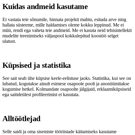
Kuidas andmeid kasutame
Et vastata teie sõnumile, hinnata projekti mahtu, esitada arve ning
hallata süsteeme, mille haldamises oleme kokku leppinud. Me ei
müü, rendi ega vaheta teie andmeid. Me ei kasuta neid tehisintellekti
mudelite treenimiseks väljaspool kokkulepitud koostöö selget
ulatust.
Küpsised ja statistika
See sait seab ühe küpsise keele-eelistuse jaoks. Statistika, kui see on
lubatud, kogutakse ainult esimese osapoole poolt ja anonüümitakse
kogumise hetkel. Kolmandate osapoolte jälgijaid, reklaamiküpsiseid
ega saitideülest profileerimist ei kasutata.
Alltöötlejad
Selle saidi ja oma sisemiste tööriistade käitamiseks kasutame