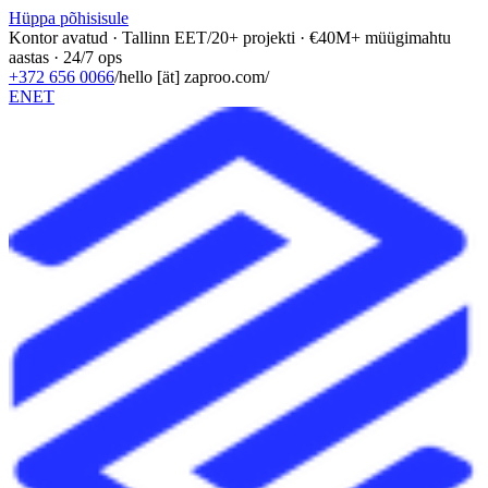
Hüppa põhisisule
Kontor avatud · Tallinn EET
/
20+ projekti · €40M+ müügimahtu
aastas · 24/7 ops
+372 656 0066
/
hello [ät] zaproo.com
/
EN
ET