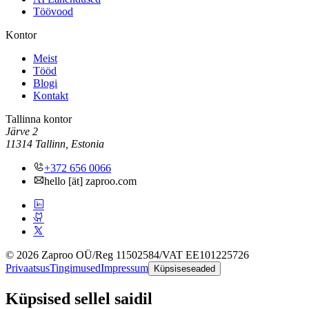
Töövood
Kontor
Meist
Tööd
Blogi
Kontakt
Tallinna kontor
Järve 2
11314 Tallinn, Estonia
+372 656 0066
hello [ät] zaproo.com
© 2026 Zaproo OÜ
/
Reg 11502584
/
VAT EE101225726
Privaatsus
Tingimused
Impressum
Küpsiseseaded
Küpsised sellel saidil