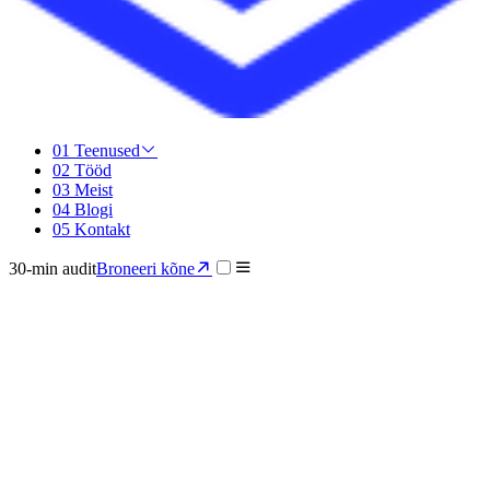
01
Teenused
02
Tööd
03
Meist
04
Blogi
05
Kontakt
30-min audit
Broneeri kõne