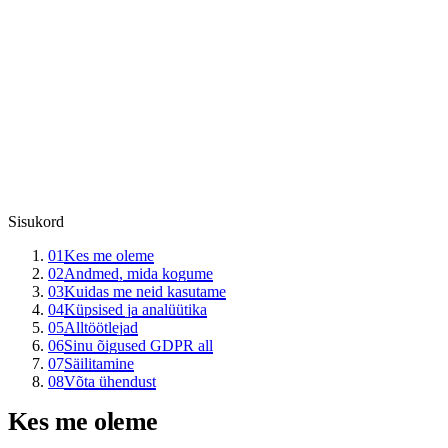
1. mai 2026
Viimati uuendatud
11502584
Äriregister
EE101225726
KMKR
Sisukord
01
Kes me oleme
02
Andmed, mida kogume
03
Kuidas me neid kasutame
04
Küpsised ja analüütika
05
Alltöötlejad
06
Sinu õigused GDPR all
07
Säilitamine
08
Võta ühendust
Kes me oleme