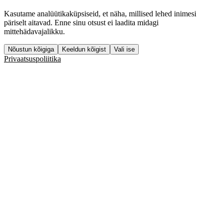
Kasutame analüütikaküpsiseid, et näha, millised lehed inimesi
päriselt aitavad. Enne sinu otsust ei laadita midagi
mittehädavajalikku.
Nõustun kõigiga
Keeldun kõigist
Vali ise
Privaatsuspoliitika