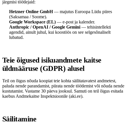
järgmisi töötlejaid:
Hetzner Online GmbH
— majutus Euroopa Liidu piires
(Saksamaa / Soome).
Google Workspace (EL)
— e-post ja kalender.
Anthropic / OpenAI / Google Gemini
— tehisintellekti
agendid, ainult juhul, kui koostöös on see selgesõnaliselt
lubatud.
Teie õigused isikuandmete kaitse
üldmääruse (GDPR) alusel
Teil on õigus nõuda koopiat teie kohta säilitatavatest andmetest,
paluda nende parandamist, piirata nende töötlemist või nõuda nende
kustutamist. Vastame 30 päeva jooksul. Samuti on teil õigus esitada
kaebus Andmekaitse Inspektsioonile (
aki.ee
).
Säilitamine