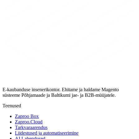
E-kaubanduse insenerikontor. Ehitame ja haldame Magento
süsteeme Põhjamaade ja Baltikumi jae- ja B2B-müüjatele.
Teenused
Zaproo Box
Zaproo.Cloud
Tarkvaraarendus
Liidestused ja automatiseerimine
AI Lahendused