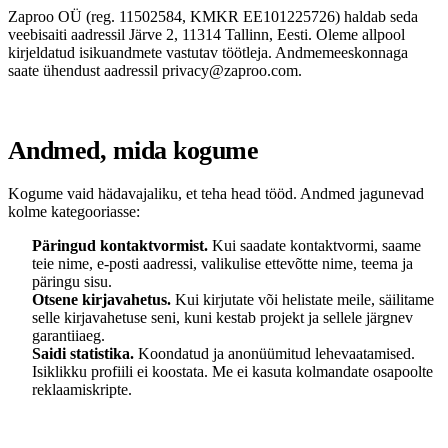
Zaproo OÜ (reg. 11502584, KMKR EE101225726) haldab seda
veebisaiti aadressil Järve 2, 11314 Tallinn, Eesti. Oleme allpool
kirjeldatud isikuandmete vastutav töötleja. Andmemeeskonnaga
saate ühendust aadressil
privacy@zaproo.com
.
Andmed, mida kogume
Kogume vaid hädavajaliku, et teha head tööd. Andmed jagunevad
kolme kategooriasse:
Päringud kontaktvormist.
Kui saadate kontaktvormi, saame
teie nime, e-posti aadressi, valikulise ettevõtte nime, teema ja
päringu sisu.
Otsene kirjavahetus.
Kui kirjutate või helistate meile, säilitame
selle kirjavahetuse seni, kuni kestab projekt ja sellele järgnev
garantiiaeg.
Saidi statistika.
Koondatud ja anonüümitud lehevaatamised.
Isiklikku profiili ei koostata. Me ei kasuta kolmandate osapoolte
reklaamiskripte.