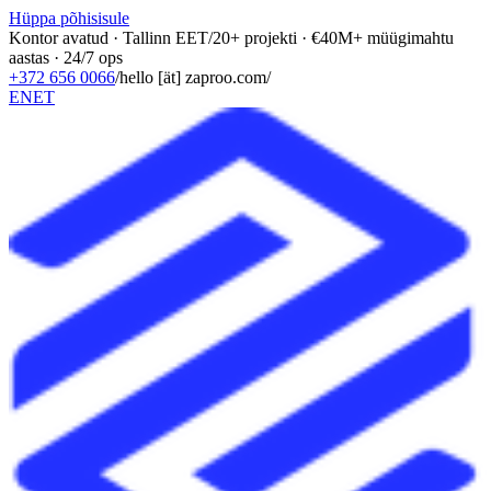
Hüppa põhisisule
Kontor avatud · Tallinn EET
/
20+ projekti · €40M+ müügimahtu
aastas · 24/7 ops
+372 656 0066
/
hello [ät] zaproo.com
/
EN
ET