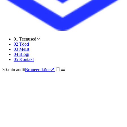
01
Teenused
02
Tööd
03
Meist
04
Blogi
05
Kontakt
30-min audit
Broneeri kõne