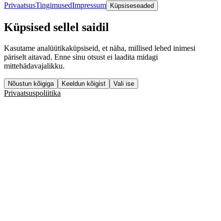
Privaatsus
Tingimused
Impressum
Küpsiseseaded
Küpsised sellel saidil
Kasutame analüütikaküpsiseid, et näha, millised lehed inimesi
päriselt aitavad. Enne sinu otsust ei laadita midagi
mittehädavajalikku.
Nõustun kõigiga
Keeldun kõigist
Vali ise
Privaatsuspoliitika