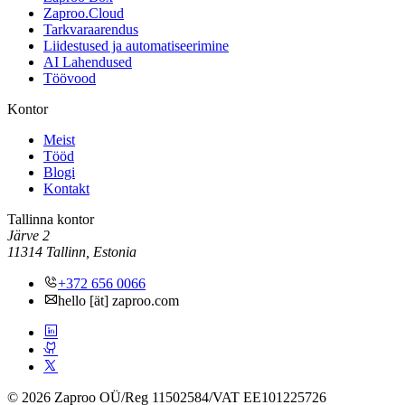
Zaproo.Cloud
Tarkvaraarendus
Liidestused ja automatiseerimine
AI Lahendused
Töövood
Kontor
Meist
Tööd
Blogi
Kontakt
Tallinna kontor
Järve 2
11314 Tallinn, Estonia
+372 656 0066
hello [ät] zaproo.com
© 2026 Zaproo OÜ
/
Reg 11502584
/
VAT EE101225726